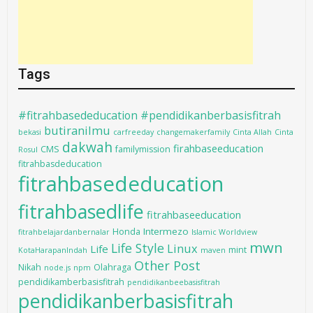
Tags
#fitrahbasededucation #pendidikanberbasisfitrah
butiranilmu
bekasi
carfreeday
changemakerfamily
Cinta Allah
Cinta
dakwah
firahbaseeducation
CMS
familymission
Rosul
fitrahbasdeducation
fitrahbasededucation
fitrahbasedlife
fitrahbaseeducation
Intermezo
Honda
fitrahbelajardanbernalar
Islamic Worldview
mwn
Life Style
Linux
Life
mint
KotaHarapanIndah
maven
Other Post
Nikah
Olahraga
node.js
npm
pendidikamberbasisfitrah
pendidikanbeebasisfitrah
pendidikanberbasisfitrah