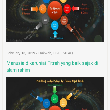
February 16, 2019
-
Dakwah
,
FBE
,
IMTAQ
Manusia dikaruniai Fitrah yang baik sejak di
alam rahim