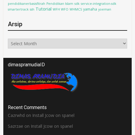
pendidikanerbasisfitrah
Pendidikan Islam
sdk
service-integration-sdk
Tutorial
yamaha
smartertrack
ssh
WFH WFO
WHMCS
yoeman
Arsip
Arsip
dimaspramudiaID
Recent Comments
Cazrwhd
on
Install Jcow on spanel
Sazrzae
on
Install Jcow on spanel