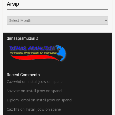
Arsip
Arsip
dimaspramudiaID
Recent Comments
Cazrwhd
on
Install Jcow on spanel
Sazrzae
on
Install Jcow on spanel
Diplomi_omol
on
Install Jcow on spanel
Cazrhfz
on
Install Jcow on spanel