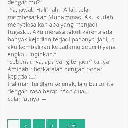
denganmu?”
“Ya, jawab Halimah, “Allah telah
membesarkan Muhammad. Aku sudah
menyelesaikan apa yang menjadi
tugasku. Aku merasa takut karena ada
banyak kejadian terjadi padanya. Jadi, ia
aku kembalikan kepadamu seperti yang
engkau inginkan.”
“Sebenarnya, apa yang terjadi?” tanya
Aminah, “berkatalah dengan benar
kepadaku.”
Halimah terdiam sejenak, lalu bercerita
dengan rasa berat, “Ada dua…
Selanjutnya
Posts
1
2
…
9
Next