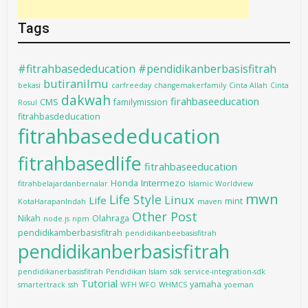
Tags
#fitrahbasededucation #pendidikanberbasisfitrah
butiranilmu
bekasi
carfreeday
changemakerfamily
Cinta Allah
Cinta
dakwah
firahbaseeducation
CMS
familymission
Rosul
fitrahbasdeducation
fitrahbasededucation
fitrahbasedlife
fitrahbaseeducation
Intermezo
Honda
fitrahbelajardanbernalar
Islamic Worldview
mwn
Life Style
Linux
Life
mint
KotaHarapanIndah
maven
Other Post
Nikah
Olahraga
node.js
npm
pendidikamberbasisfitrah
pendidikanbeebasisfitrah
pendidikanberbasisfitrah
pendidikanerbasisfitrah
Pendidikan Islam
sdk
service-integration-sdk
Tutorial
yamaha
smartertrack
ssh
WFH WFO
WHMCS
yoeman