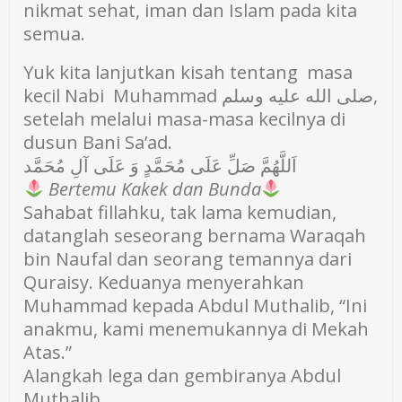
nikmat sehat, iman dan Islam pada kita
semua.
Yuk kita lanjutkan kisah tentang masa
kecil Nabi Muhammad صلى الله عليه وسلم,
setelah melalui masa-masa kecilnya di
dusun Bani Sa’ad.
اَللَّهُمَّ صَلِّ عَلَى مُحَمَّدٍ وَ عَلَى آلِ مُحَمَّد
Bertemu Kakek dan Bunda
Sahabat fillahku, tak lama kemudian,
datanglah seseorang bernama Waraqah
bin Naufal dan seorang temannya dari
Quraisy. Keduanya menyerahkan
Muhammad kepada Abdul Muthalib, “Ini
anakmu, kami menemukannya di Mekah
Atas.”
Alangkah lega dan gembiranya Abdul
Muthalib.