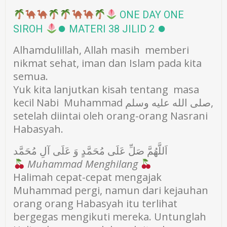
ONE DAY ONE
SIROH
⏺ MATERI 38 JILID 2 ⏺
Alhamdulillah, Allah masih memberi
nikmat sehat, iman dan Islam pada kita
semua.
Yuk kita lanjutkan kisah tentang masa
kecil Nabi Muhammad صلى الله عليه وسلم,
setelah diintai oleh orang-orang Nasrani
Habasyah.
اَللَّهُمَّ صَلِّ عَلَى مُحَمَّدٍ وَ عَلَى آلِ مُحَمَّد
Muhammad Menghilang
Halimah cepat-cepat mengajak
Muhammad pergi, namun dari kejauhan
orang orang Habasyah itu terlihat
bergegas mengikuti mereka. Untunglah