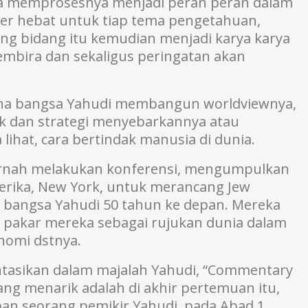
isa memprosesnya menjadi peran peran dalam
er hebat untuk tiap tema pengetahuan,
ang bidang itu kemudian menjadi karya karya
mbira dan sekaligus peringatan akan
na bangsa Yahudi membangun worldviewnya,
ek dan strategi menyebarkannya atau
ihat, cara bertindak manusia di dunia.
ernah melakukan konferensi, mengumpulkan
merika, New York, untuk merancang Jew
 bangsa Yahudi 50 tahun ke depan. Mereka
 pakar mereka sebagai rujukan dunia dalam
onomi dstnya.
entasikan dalam majalah Yahudi, “Commentary
ng menarik adalah di akhir pertemuan itu,
an seorang pemikir Yahudi, pada Abad 1