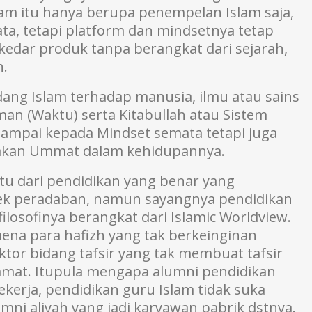
lam itu hanya berupa penempelan Islam saja,
ata, tetapi platform dan mindsetnya tetap
kedar produk tanpa berangkat dari sejarah,
h.
dang Islam terhadap manusia, ilmu atau sains
man (Waktu) serta Kitabullah atau Sistem
 sampai kepada Mindset semata tetapi juga
nakan Ummat dalam kehidupannya.
ntu dari pendidikan yang benar yang
tek peradaban, namun sayangnya pendidikan
losofinya berangkat dari Islamic Worldview.
omena para hafizh yang tak berkeinginan
oktor bidang tafsir yang tak membuat tafsir
mat. Itupula mengapa alumni pendidikan
ekerja, pendidikan guru Islam tidak suka
mni aliyah yang jadi karyawan pabrik dstnya.