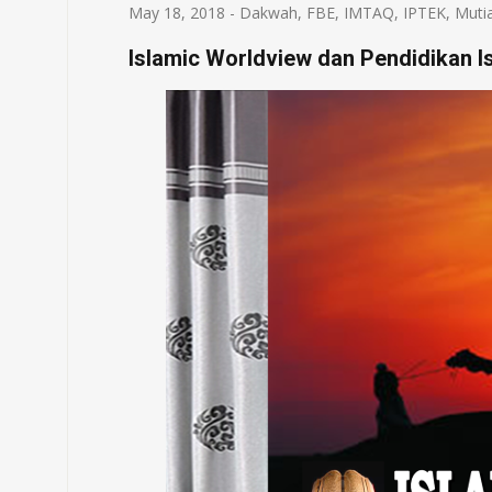
May 18, 2018
-
Dakwah
,
FBE
,
IMTAQ
,
IPTEK
,
Muti
Islamic Worldview dan Pendidikan Is