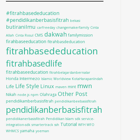
#fitrahbasededucation
#pendidikanberbasisfitrah
bekasi
butiranilmu
carfreeday
changemakerfamily
Cinta
dakwah
CMS
familymission
Allah
Cinta Rosul
firahbaseeducation
fitrahbasdeducation
fitrahbasededucation
fitrahbasedlife
fitrahbaseeducation
fitrahbelajardanbernalar
Intermezo
Honda
Islamic Worldview
KotaHarapanIndah
mwn
Life Style
Linux
Life
mint
maven
Other Post
Nikah
Olahraga
node.js
npm
pendidikamberbasisfitrah
pendidikanbeebasisfitrah
pendidikanberbasisfitrah
pendidikanerbasisfitrah
Pendidikan Islam
sdk
service-
Tutorial
integration-sdk
smartertrack
ssh
WFH WFO
yamaha
WHMCS
yoeman