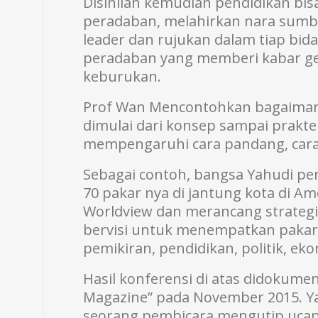
Disinilah kemudian pendidikan b
peradaban, melahirkan nara sumb
leader dan rujukan dalam tiap bid
peradaban yang memberi kabar ge
keburukan.
Prof Wan Mencontohkan bagaima
dimulai dari konsep sampai prakt
mempengaruhi cara pandang, cara l
Sebagai contoh, bangsa Yahudi p
70 pakar nya di jantung kota di A
Worldview dan merancang strategi
bervisi untuk menempatkan pakar
pemikiran, pendidikan, politik, ek
Hasil konferensi di atas didokum
Magazine” pada November 2015. Ya
seorang pembicara mengutip ucap