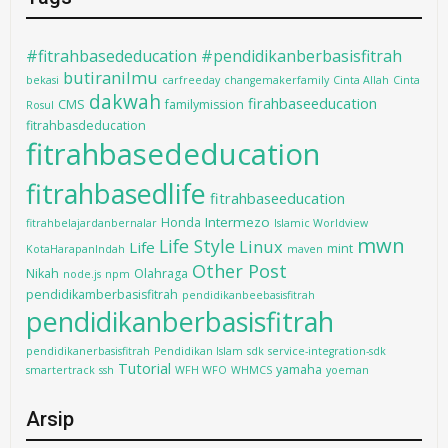
#fitrahbasededucation #pendidikanberbasisfitrah
butiranilmu
bekasi
carfreeday
changemakerfamily
Cinta Allah
Cinta
dakwah
firahbaseeducation
CMS
familymission
Rosul
fitrahbasdeducation
fitrahbasededucation
fitrahbasedlife
fitrahbaseeducation
Intermezo
Honda
fitrahbelajardanbernalar
Islamic Worldview
mwn
Life Style
Linux
Life
mint
KotaHarapanIndah
maven
Other Post
Nikah
Olahraga
node.js
npm
pendidikamberbasisfitrah
pendidikanbeebasisfitrah
pendidikanberbasisfitrah
pendidikanerbasisfitrah
Pendidikan Islam
sdk
service-integration-sdk
Tutorial
yamaha
smartertrack
ssh
WFH WFO
WHMCS
yoeman
Arsip