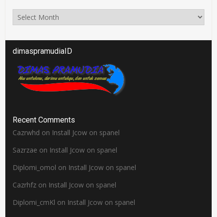
Arsip
dimaspramudiaID
Recent Comments
Cazrwhd
on
Install Jcow on spanel
Sazrzae
on
Install Jcow on spanel
Diplomi_omol
on
Install Jcow on spanel
Cazrhfz
on
Install Jcow on spanel
Diplomi_cmKl
on
Install Jcow on spanel