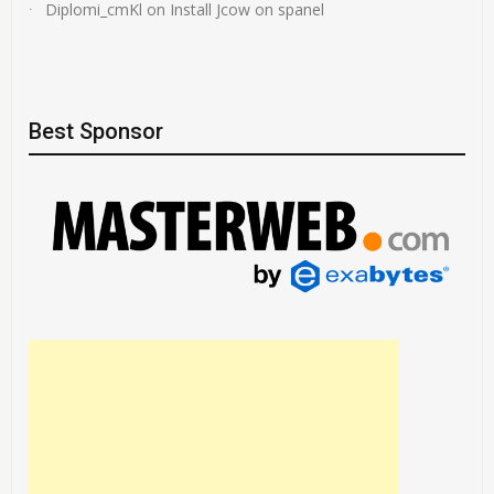
Diplomi_cmKl
on
Install Jcow on spanel
Best Sponsor