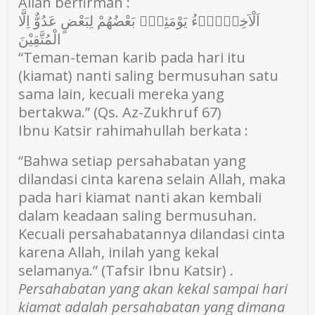
Allah berfirman :
اَلْاَخِلَّاۤءُ يَوْمَئِذٍۢ بَعْضُهُمْ لِبَعْضٍ عَدُوٌّ اِلَّا
الْمُتَّقِيْنَ
“Teman-teman karib pada hari itu
(kiamat) nanti saling bermusuhan satu
sama lain, kecuali mereka yang
bertakwa.” (Qs. Az-Zukhruf 67)
Ibnu Katsir rahimahullah berkata :
“Bahwa setiap persahabatan yang
dilandasi cinta karena selain Allah, maka
pada hari kiamat nanti akan kembali
dalam keadaan saling bermusuhan.
Kecuali persahabatannya dilandasi cinta
karena Allah, inilah yang kekal
selamanya.” (Tafsir Ibnu Katsir) .
Persahabatan yang akan kekal sampai hari
kiamat adalah persahabatan yang dimana