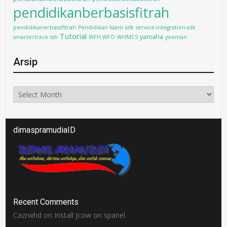
pendidikanberbasisfitrah
pendidikanerbasisfitrah
Pendidikan Islam
sdk
service-integration-sdk
Tutorial
yamaha
smartertrack
ssh
WFH WFO
WHMCS
yoeman
Arsip
Arsip
dimaspramudiaID
Recent Comments
Cazrwhd
on
Install Jcow on spanel