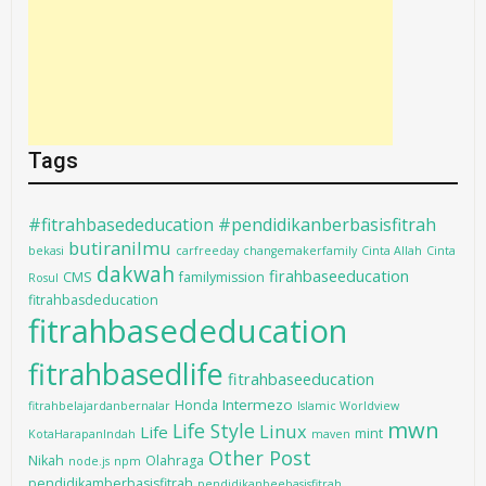
Tags
#fitrahbasededucation #pendidikanberbasisfitrah
butiranilmu
bekasi
carfreeday
changemakerfamily
Cinta Allah
Cinta
dakwah
firahbaseeducation
CMS
familymission
Rosul
fitrahbasdeducation
fitrahbasededucation
fitrahbasedlife
fitrahbaseeducation
Intermezo
Honda
fitrahbelajardanbernalar
Islamic Worldview
mwn
Life Style
Linux
Life
mint
KotaHarapanIndah
maven
Other Post
Nikah
Olahraga
node.js
npm
pendidikamberbasisfitrah
pendidikanbeebasisfitrah