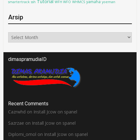
Tutorial
yamaha
smartertrack
ssh
WFH WFO
WHMCS
yoeman
Arsip
Arsip
dimaspramudiaID
Recent Comments
Cazrwhd
on
Install Jcow on spanel
Sazrzae
on
Install Jcow on spanel
Diplomi_omol
on
Install Jcow on spanel