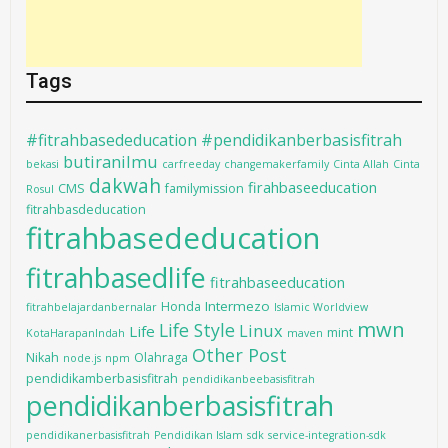
Tags
#fitrahbasededucation #pendidikanberbasisfitrah
butiranilmu
bekasi
carfreeday
changemakerfamily
Cinta Allah
Cinta
dakwah
firahbaseeducation
CMS
familymission
Rosul
fitrahbasdeducation
fitrahbasededucation
fitrahbasedlife
fitrahbaseeducation
Intermezo
Honda
fitrahbelajardanbernalar
Islamic Worldview
mwn
Life Style
Linux
Life
mint
KotaHarapanIndah
maven
Other Post
Nikah
Olahraga
node.js
npm
pendidikamberbasisfitrah
pendidikanbeebasisfitrah
pendidikanberbasisfitrah
pendidikanerbasisfitrah
Pendidikan Islam
sdk
service-integration-sdk