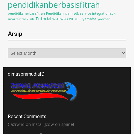
pendidikanberbasisfitrah
pendidikanerbasisfitrah
Pendidikan Islam
sdk
service-integration-sdk
Tutorial
yamaha
smartertrack
ssh
WFH WFO
WHMCS
yoeman
Arsip
Arsip
dimaspramudiaID
Recent Comments
Cazrwhd
on
Install Jcow on spanel