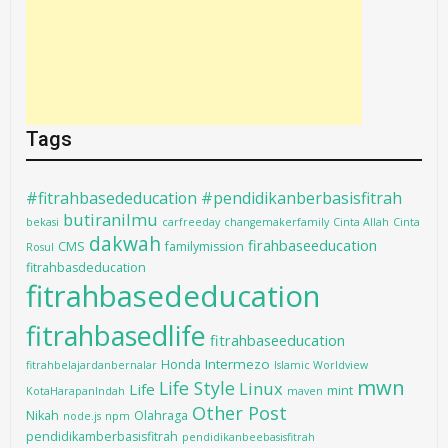
Tags
#fitrahbasededucation #pendidikanberbasisfitrah
butiranilmu
bekasi
carfreeday
changemakerfamily
Cinta Allah
Cinta
dakwah
firahbaseeducation
CMS
familymission
Rosul
fitrahbasdeducation
fitrahbasededucation
fitrahbasedlife
fitrahbaseeducation
Intermezo
Honda
fitrahbelajardanbernalar
Islamic Worldview
mwn
Life Style
Linux
Life
mint
KotaHarapanIndah
maven
Other Post
Nikah
Olahraga
node.js
npm
pendidikamberbasisfitrah
pendidikanbeebasisfitrah