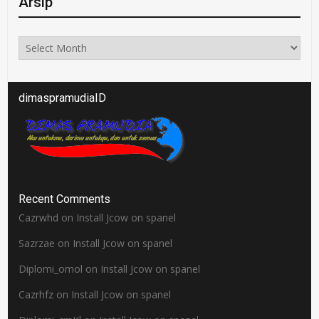
Arsip
Arsip
dimaspramudiaID
Recent Comments
Cazrwhd
on
Install Jcow on spanel
Sazrzae
on
Install Jcow on spanel
Diplomi_omol
on
Install Jcow on spanel
Cazrhfz
on
Install Jcow on spanel