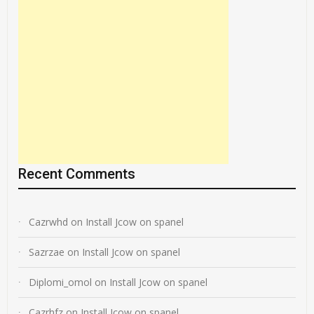
Recent Comments
Cazrwhd
on
Install Jcow on spanel
Sazrzae
on
Install Jcow on spanel
Diplomi_omol
on
Install Jcow on spanel
Cazrhfz
on
Install Jcow on spanel