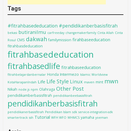
Tags
#fitrahbasededucation #pendidikanberbasisfitrah
butiranilmu
bekasi
carfreeday
changemakerfamily
Cinta Allah
Cinta
dakwah
firahbaseeducation
CMS
familymission
Rosul
fitrahbasdeducation
fitrahbasededucation
fitrahbasedlife
fitrahbaseeducation
Intermezo
Honda
fitrahbelajardanbernalar
Islamic Worldview
mwn
Life Style
Linux
Life
mint
KotaHarapanIndah
maven
Other Post
Nikah
Olahraga
node.js
npm
pendidikamberbasisfitrah
pendidikanbeebasisfitrah
pendidikanberbasisfitrah
pendidikanerbasisfitrah
Pendidikan Islam
sdk
service-integration-sdk
Tutorial
yamaha
smartertrack
ssh
WFH WFO
WHMCS
yoeman