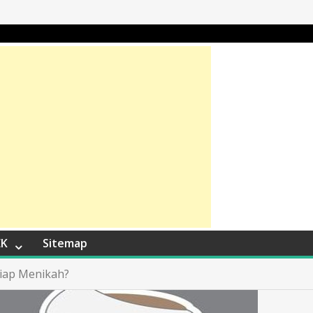
EK
Sitemap
iap Menikah?