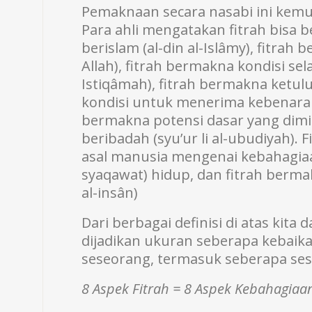
Pemaknaan secara nasabi ini kem
Para ahli mengatakan fitrah bisa be
berislam (al-din al-Islâmy), fitra
Allah), fitrah bermakna kondisi sel
Istiqâmah), fitrah bermakna ketulu
kondisi untuk menerima kebenaran (a
bermakna potensi dasar yang dimi
beribadah (syu’ur li al-ubudiyah).
asal manusia mengenai kebahagiaan
syaqawat) hidup, dan fitrah bermak
al-insân)
Dari berbagai definisi di atas kit
dijadikan ukuran seberapa kebaik
seseorang, termasuk seberapa se
8 Aspek Fitrah = 8 Aspek Kebahagiaa