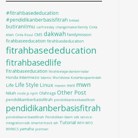
#fitrahbasededucation
#pendidikanberbasisfitrah
bekasi
butiranilmu
carfreeday
changemakerfamily
Cinta
dakwah
CMS
familymission
Allah
Cinta Rosul
firahbaseeducation
fitrahbasdeducation
fitrahbasededucation
fitrahbasedlife
fitrahbaseeducation
fitrahbelajardanbernalar
Intermezo
Honda
Islamic Worldview
KotaHarapanIndah
mwn
Life Style
Linux
Life
mint
maven
Other Post
Nikah
Olahraga
node.js
npm
pendidikamberbasisfitrah
pendidikanbeebasisfitrah
pendidikanberbasisfitrah
pendidikanerbasisfitrah
Pendidikan Islam
sdk
service-
Tutorial
integration-sdk
smartertrack
ssh
WFH WFO
yamaha
WHMCS
yoeman