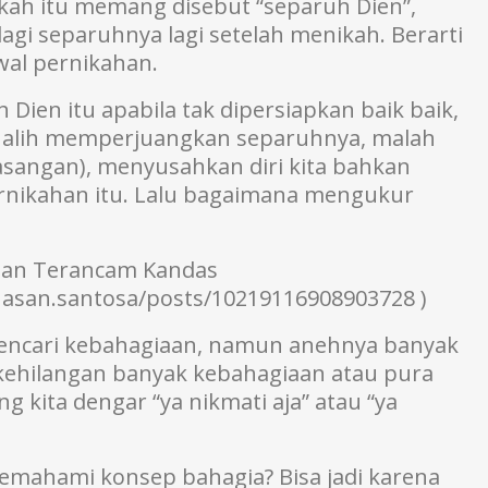
kah itu memang disebut “separuh Dien”,
gi separuhnya lagi setelah menikah. Berarti
wal pernikahan.
ien itu apabila tak dipersiapkan baik baik,
h alih memperjuangkan separuhnya, malah
sangan), menyusahkan diri kita bahkan
rnikahan itu. Lalu bagaimana mengukur
kahan Terancam Kandas
asan.santosa/posts/10219116908903728 )
encari kebahagiaan, namun anehnya banyak
kehilangan banyak kebahagiaan atau pura
ng kita dengar “ya nikmati aja” atau “ya
memahami konsep bahagia? Bisa jadi karena