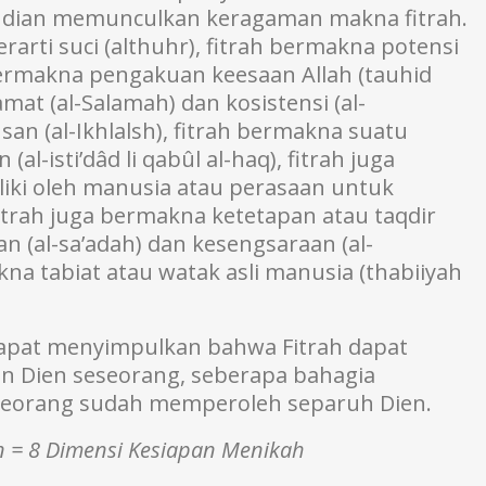
udian memunculkan keragaman makna fitrah.
rarti suci (althuhr), fitrah bermakna potensi
h bermakna pengakuan keesaan Allah (tauhid
amat (al-Salamah) dan kosistensi (al-
san (al-Ikhlalsh), fitrah bermakna suatu
l-isti’dâd li qabûl al-haq), fitrah juga
liki oleh manusia atau perasaan untuk
 Fitrah juga bermakna ketetapan atau taqdir
 (al-sa’adah) dan kesengsaraan (al-
na tabiat atau watak asli manusia (thabiiyah
a dapat menyimpulkan bahwa Fitrah dapat
an Dien seseorang, seberapa bahagia
seorang sudah memperoleh separuh Dien.
n = 8 Dimensi Kesiapan Menikah