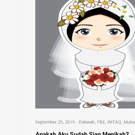
September 25, 2019
-
Dakwah
,
FBE
,
IMTAQ
,
Mutia
Apakah Aku Sudah Siap Menikah?