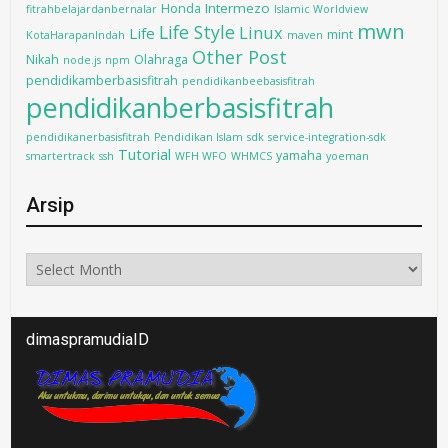
Intermezo
Honda
fitrahbelajardanbernalar
Islamic Worldview
mwn
Life Style
Linux
Life
mint
KotaHarapanIndah
maven
Other Post
Nikah
Olahraga
node.js
npm
pendidikamberbasisfitrah
pendidikanbeebasisfitrah
pendidikanberbasisfitrah
pendidikanerbasisfitrah
Pendidikan Islam
sdk
service-integration-sdk
Tutorial
yamaha
smartertrack
ssh
WFH WFO
WHMCS
yoeman
Arsip
Arsip
dimaspramudiaID