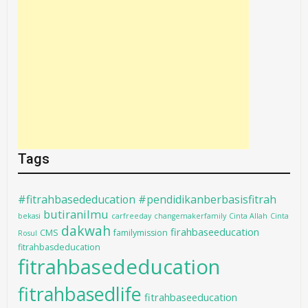
Tags
#fitrahbasededucation #pendidikanberbasisfitrah
butiranilmu
bekasi
carfreeday
changemakerfamily
Cinta Allah
Cinta
dakwah
firahbaseeducation
CMS
familymission
Rosul
fitrahbasdeducation
fitrahbasededucation
fitrahbasedlife
fitrahbaseeducation