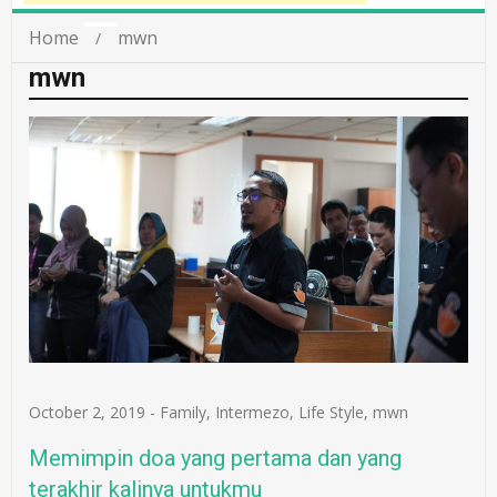
Home
mwn
mwn
October 2, 2019
-
Family
,
Intermezo
,
Life Style
,
mwn
Memimpin doa yang pertama dan yang
terakhir kalinya untukmu