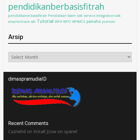
pendidikanberbasisfitrah
pendidikanerbasisfitrah
Pendidikan Islam
sdk
service-integration-sdk
Tutorial
yamaha
smartertrack
ssh
WFH WFO
WHMCS
yoeman
Arsip
Arsip
dimaspramudiaID
Recent Comments
Cazrwhd
on
Install Jcow on spanel