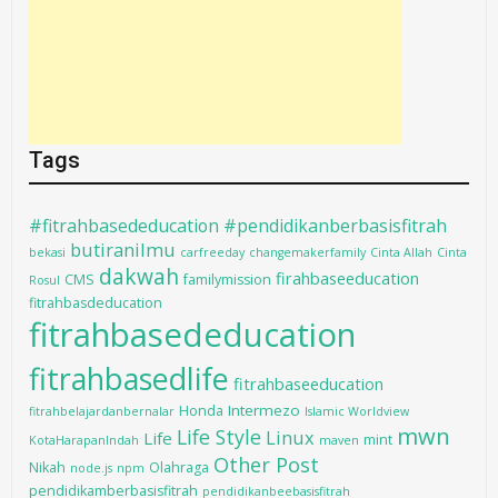
Tags
#fitrahbasededucation #pendidikanberbasisfitrah
butiranilmu
bekasi
carfreeday
changemakerfamily
Cinta Allah
Cinta
dakwah
firahbaseeducation
CMS
familymission
Rosul
fitrahbasdeducation
fitrahbasededucation
fitrahbasedlife
fitrahbaseeducation
Intermezo
Honda
fitrahbelajardanbernalar
Islamic Worldview
mwn
Life Style
Linux
Life
mint
KotaHarapanIndah
maven
Other Post
Nikah
Olahraga
node.js
npm
pendidikamberbasisfitrah
pendidikanbeebasisfitrah