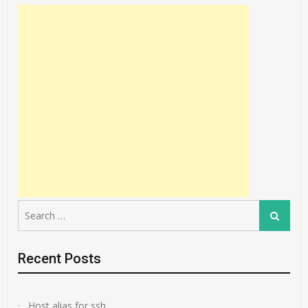
Search
Search
for:
Recent Posts
Host alias for ssh