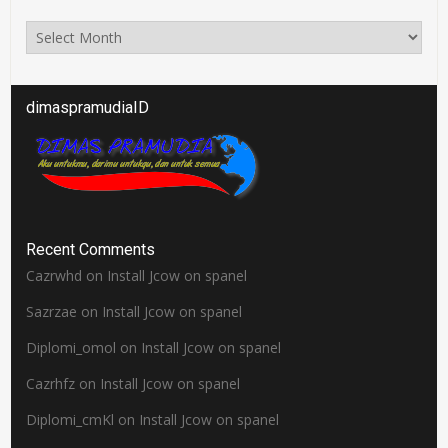
Arsip
dimaspramudiaID
Recent Comments
Cazrwhd
on
Install Jcow on spanel
Sazrzae
on
Install Jcow on spanel
Diplomi_omol
on
Install Jcow on spanel
Cazrhfz
on
Install Jcow on spanel
Diplomi_cmKl
on
Install Jcow on spanel