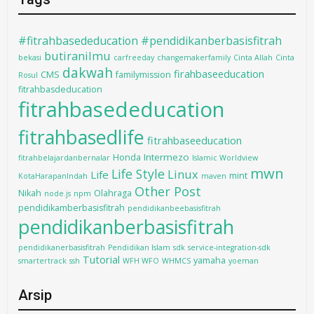
#fitrahbasededucation #pendidikanberbasisfitrah
butiranilmu
bekasi
carfreeday
changemakerfamily
Cinta Allah
Cinta
dakwah
firahbaseeducation
CMS
familymission
Rosul
fitrahbasdeducation
fitrahbasededucation
fitrahbasedlife
fitrahbaseeducation
Intermezo
Honda
fitrahbelajardanbernalar
Islamic Worldview
mwn
Life Style
Linux
Life
mint
KotaHarapanIndah
maven
Other Post
Nikah
Olahraga
node.js
npm
pendidikamberbasisfitrah
pendidikanbeebasisfitrah
pendidikanberbasisfitrah
pendidikanerbasisfitrah
Pendidikan Islam
sdk
service-integration-sdk
Tutorial
yamaha
smartertrack
ssh
WFH WFO
WHMCS
yoeman
Arsip