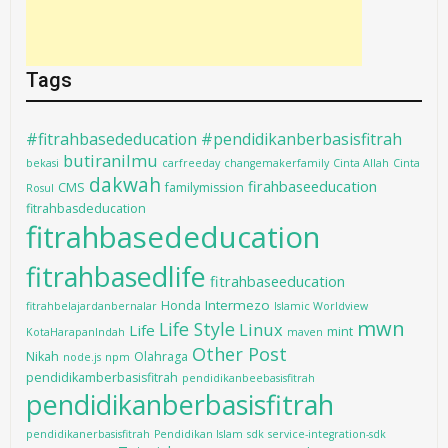
Tags
#fitrahbasededucation #pendidikanberbasisfitrah
butiranilmu
bekasi
carfreeday
changemakerfamily
Cinta Allah
Cinta
dakwah
firahbaseeducation
CMS
familymission
Rosul
fitrahbasdeducation
fitrahbasededucation
fitrahbasedlife
fitrahbaseeducation
Intermezo
Honda
fitrahbelajardanbernalar
Islamic Worldview
mwn
Life Style
Linux
Life
mint
KotaHarapanIndah
maven
Other Post
Nikah
Olahraga
node.js
npm
pendidikamberbasisfitrah
pendidikanbeebasisfitrah
pendidikanberbasisfitrah
pendidikanerbasisfitrah
Pendidikan Islam
sdk
service-integration-sdk