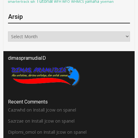
Tutorial
yamaha
smartertrack
ssh
WFH WFO
WHMCS
yoeman
Arsip
Arsip
dimaspramudiaID
Recent Comments
Cazrwhd
on
Install Jcow on spanel
Sazrzae
on
Install Jcow on spanel
Diplomi_omol
on
Install Jcow on spanel