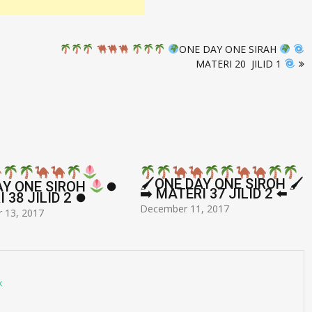
ONE DAY ONE SIRAH
MATERI 20 JILID 1
🖌ONE DAY ONE SIROH 🖌
AY ONE SIROH
⏺
➡ MATERI 37 JILID 2 ⬅
 38 JILID 2 ⏺
December 11, 2017
 13, 2017
k