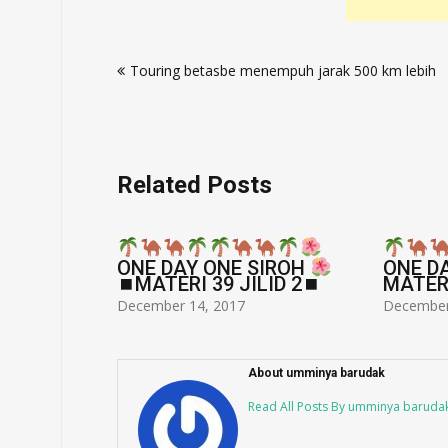
Post
Touring betasbe menempuh jarak 500 km lebih
navigation
Related Posts
IROH
🎗
ONE DAY ONE SIROH
ONE D
 2🎗
⏹MATERI 39 JILID 2⏹
MATERI
December 14, 2017
December
About umminya barudak
Read All Posts By umminya baruda