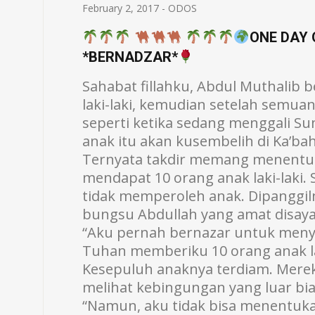
February 2, 2017
-
ODOS
ONE DAY 
*BERNADZAR*
Sahabat fillahku, Abdul Muthalib 
laki-laki, kemudian setelah semua
seperti ketika sedang menggali S
anak itu akan kusembelih di Ka’ba
Ternyata takdir memang menentuk
mendapat 10 orang anak laki-laki.
tidak memperoleh anak. Dipanggiln
bungsu Abdullah yang amat disayan
“Aku pernah bernazar untuk menyem
Tuhan memberiku 10 orang anak lak
Kesepuluh anaknya terdiam. Mere
melihat kebingungan yang luar bia
“Namun, aku tidak bisa menentukan