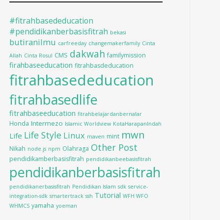
#fitrahbasededucation
#pendidikanberbasisfitrah
bekasi
butiranilmu
carfreeday
changemakerfamily
Cinta
dakwah
CMS
familymission
Allah
Cinta Rosul
firahbaseeducation
fitrahbasdeducation
fitrahbasededucation
fitrahbasedlife
fitrahbaseeducation
fitrahbelajardanbernalar
Intermezo
Honda
Islamic Worldview
KotaHarapanIndah
mwn
Life Style
Linux
Life
mint
maven
Other Post
Nikah
Olahraga
node.js
npm
pendidikamberbasisfitrah
pendidikanbeebasisfitrah
pendidikanberbasisfitrah
pendidikanerbasisfitrah
Pendidikan Islam
sdk
service-
Tutorial
integration-sdk
smartertrack
ssh
WFH WFO
yamaha
WHMCS
yoeman