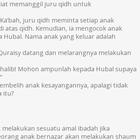
niat memanggil juru qidh untuk
Ka’bah, juru qidh meminta setiap anak
 atas qidh. Kemudian, ia mengocok anak
a Hubal. Nama anak yang keluar adalah
g Quraisy datang dan melarangnya melakukan
thalib! Mohon ampunlah kepada Hubal supaya
”
mbelih anak kesayangannya, apalagi tidak
 itu?
 melakukan sesuatu amal ibadah jika
 seorang anak bernazar akan melakukan shaum