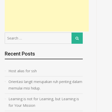
Search
Search
for:
Recent Posts
ONE DAY ONE SIROH
ONE DAY ONE SI
MATERI 40 JILID 2
Host alias for ssh
⏺ MATERI 36 JILID 2 ⏺
January 16, 2018
October 4, 2017
Orientasi langit merupakan ruh penting dalam
memulai misi hidup.
Learning is not for Learning, but Learning is
for Your Mission