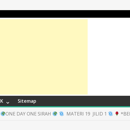
EK
Sitemap
ONE DAY ONE SIRAH
MATERI 19 JILID 1
*BE